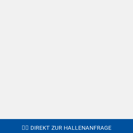
LEISTUNGEN
UNTER EINEM
DACH
Wir bauen freitragende Hallen
für jede Branche und
Betriebsgröße in Industrie,
Handel und Landwirtschaft.
Direkt Anfrage stellen
Hallenbau Informationen
DIREKT ZUR HALLENANFRAGE