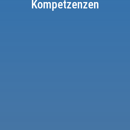
Kompetzenzen
Konzeption und Planung
Bei uns stehen die Beratung uns
Kunden und die optimale Planung
Bauwerke unter höchstem
Qualitätsniveau im Vordergrun
Mehr erfahren